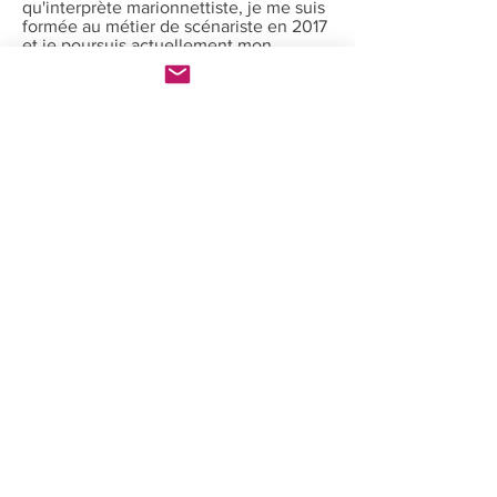
qu'interprète marionnettiste, je me suis
formée au métier de scénariste en 2017
et je poursuis actuellement mon
parcours par de nombreuses
collaborations avec des artistes du
spectacle vivant sur la dramaturgie et la
mise en scène et récemment en
construction de marionnettes et
accessoires.
Depuis 2020, j
'ai ouvert un nouveau
volet à mes activités en m'aventurant
sur le sentier du cinéma d'animation.