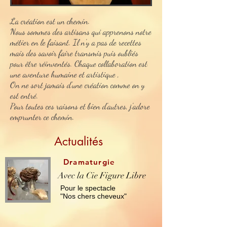
La création est un chemin.
Nous sommes des artisans qui apprenons notre
métier en le faisant. Il n'y a pas de recettes
mais des savoir faire transmis puis oubliés
pour être réinventés. Chaque collaboration est
une aventure humaine et artistique ,
On ne sort jamais d'une création comme on y
est entré.
Pour toutes ces raisons et bien d'autres, j'adore
emprunter ce chemin.
A
ctualités
Dramaturgie
Avec la Cie Figure Libre
Pour le spectacle
"Nos chers cheveux"